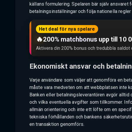
källans formulering. Spelaren bär själv ansvaret f
betalningsinställningar och följa nationella regler
Het deal för nya spelare
🔥
200% matchbonus upp till 10 0
Aktivera din 200% bonus och tredubbla saldot d
Ekonomiskt ansvar och betalni
Varje användare som väljer att genomföra en be
måste vara medveten om att webbplatsen inte kont
Banken eller betalningsleverantören avgör alltid 
och vilka eventuella avgifter som tillkommer. I
allmän orientering och inte ett löfte om en spec
tekniska förhållanden och bankens säkerhetsrutin
en transaktion genomförs.