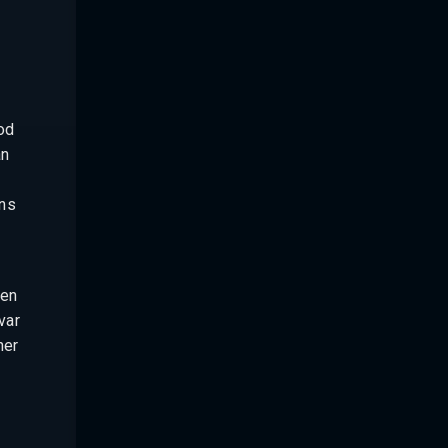
od
an
nns
gen
var
ner