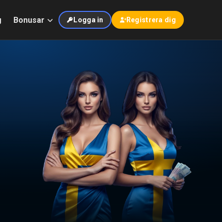
g
Bonusar
Logga in
Registrera dig