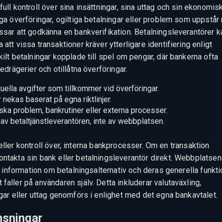
ull kontroll över sina insättningar, sina uttag och sin ekonomis
iga överföringar, ogiltiga betalningar eller problem som uppstår 
ssar att godkänna en bankverifikation. Betalningsleverantörer k
att vissa transaktioner kräver ytterligare identifiering enligt
kilt betalningar kopplade till spel om pengar, där bankerna ofta
edrägerier och otillåtna överföringar.
tuella avgifter som tillkommer vid överföringar.
nekas baserat på egna riktlinjer.
ka problem, bankrutiner eller externa processer.
 av betaltjänstleverantören, inte av webbplatsen.
i, eller kontroll över, interna bankprocesser. Om en transaktion
ontakta sin bank eller betalningsleverantör direkt. Webbplatse
de information om betalningsalternativ och deras generella funkti
faller på användaren själv. Detta inkluderar valutaväxling,
ngar eller uttag genomförs i enlighet med det egna bankavtalet.
nsningar