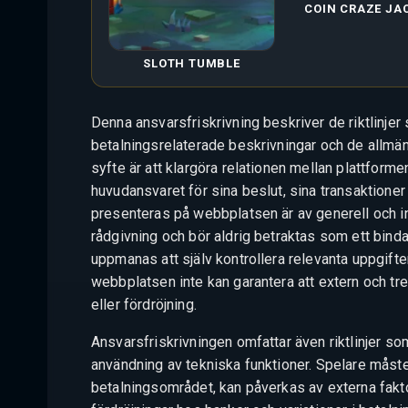
COIN CRAZE JA
SLOTH TUMBLE
Denna ansvarsfriskrivning beskriver de riktlinjer
betalningsrelaterade beskrivningar och de allmän
syfte är att klargöra relationen mellan plattformen
huvudansvaret för sina beslut, sina transaktioner
presenteras på webbplatsen är av generell och in
rådgivning och bör aldrig betraktas som ett binda
uppmanas att själv kontrollera relevanta uppgifter
webbplatsen inte kan garantera att extern och tred
eller fördröjning.
Ansvarsfriskrivningen omfattar även riktlinjer s
användning av tekniska funktioner. Spelare måste 
betalningsområdet, kan påverkas av externa faktor