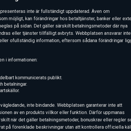
presenteras inte är fullständigt uppdaterad. Även om
om möjligt, kan förändringar hos betaltjänster, banker eller ext
eglas på sidan. Det gäller särskilt betalningsmetoder där nya
dras eller tjänster tillfälligt avbryts. Webbplatsen ansvarar inte
eller ofullständig information, eftersom sådana förändringar lig
n i informationen:
delbart kommunicerats publikt.
h betalningar.
artskällor.
ägledande, inte bindande. Webbplatsen garanterar inte att
sionen av en produkts villkor eller funktion. Därför uppmanas
ärskilt när det gäller betalningsmetoder, bonuskrav eller regler 
t på förenklade beskrivningar utan att kontrollera officiella käl