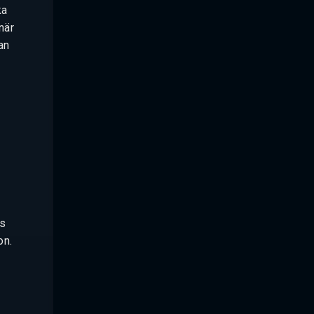
ka
när
an
ns
on.