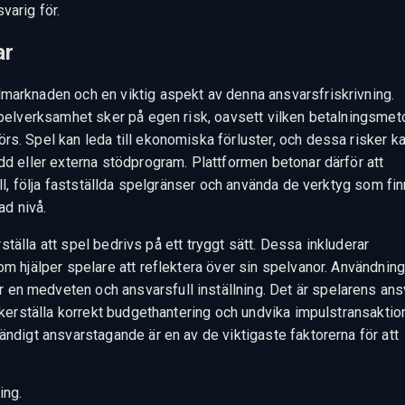
varig för.
ar
lmarknaden och en viktig aspekt av denna ansvarsfriskrivning.
 spelverksamhet sker på egen risk, oavsett vilken betalningsmet
rs. Spel kan leda till ekonomiska förluster, och dessa risker k
dd eller externa stödprogram. Plattformen betonar därför att
oll, följa fastställda spelgränser och använda de verktyg som fi
ad nivå.
erställa att spel bedrivs på ett tryggt sätt. Dessa inkluderar
om hjälper spelare att reflektera över sin spelvanor. Användnin
en medveten och ansvarsfull inställning. Det är spelarens ans
säkerställa korrekt budgethantering och undvika impulstransaktio
ändigt ansvarstagande är en av de viktigaste faktorerna för att
ing.