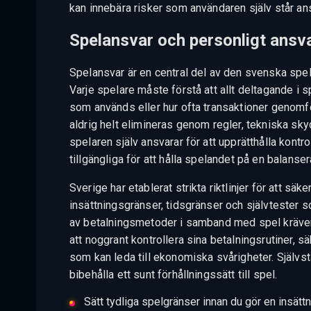
kan innebära risker som användaren själv står ans
Spelansvar och personligt ansv
Spelansvar är en central del av den svenska spe
Varje spelare måste förstå att allt deltagande i
som används eller hur ofta transaktioner genomfö
aldrig helt elimineras genom regler, tekniska sky
spelaren själv ansvarar för att upprätthålla kontr
tillgängliga för att hålla spelandet på en balanser
Sverige har etablerat strikta riktlinjer för att säk
insättningsgränser, tidsgränser och självtester s
av betalningsmetoder i samband med spel kräver 
att noggrant kontrollera sina betalningsrutiner, 
som kan leda till ekonomiska svårigheter. Självst
bibehålla ett sunt förhållningssätt till spel.
Sätt tydliga spelgränser innan du gör en insättn