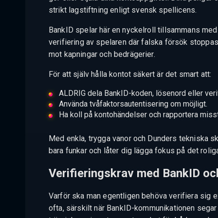
strikt lagstiftning enligt svensk spellicens.
BankID spelar här en nyckelroll tillsammans med
verifiering av spelaren där falska försök stoppas
mot kapningar och bedrägerier.
För att själv hålla kontot säkert är det smart att:
ALDRIG dela BankID-koden, lösenord eller ver
Använda tvåfaktorsautentisering om möjligt.
Ha koll på kontohändelser och rapportera misstä
Med enkla, trygga vanor och Dunders tekniska sk
bara funkar och låter dig lägga fokus på det roliga
Verifieringskrav med BankID och
Varför ska man egentligen behöva verifiera sig e
ofta, särskilt när BankID-kommunikationen segar 