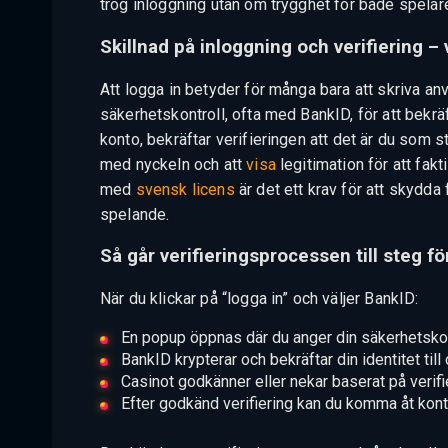
trög inloggning utan om trygghet för både spelar
Skillnad på inloggning och verifiering –
Att logga in betyder för många bara att skriva a
säkerhetskontroll, ofta med BankID, för att bekräf
konto, bekräftar verifieringen att det är du som s
med nyckeln och att
visa
legitimation för att fak
med
svensk licens
är det ett krav för att skydda 
spelande.
Så går verifieringsprocessen till steg fö
När du klickar på “logga in” och väljer BankID:
En popup öppnas där du anger din säkerhetsko
BankID krypterar och bekräftar din identitet til
Casinot godkänner eller nekar baserat på verifi
Efter godkänd verifiering kan du komma åt konto