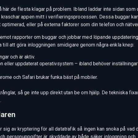
å här de flesta klagar på problem. Ibland laddar inte sidan som
 kraschar appen mitt i verifieringsprocessen. Dessa buggar ka
 optimerad, eller på externa faktorer som din telefon och nätve
 emot rapporter om buggar och jobbar med löpande uppdatering
pa till att göra inloggningen smidigare genom några enkla knep:
ngar och är aktiv.
efon eller uppdaterat operativsystem – ibland behöver inställningar
rome och Safari brukar funka bäst på mobiler.
krånglar, så ge inte upp direkt utan be om hjälp. De tekniska fixa
.
laren
 sig av kryptering för all datatrafik så ingen kan snoka på vad 
r och personuppgifter är skyddade av både säker inloggning och