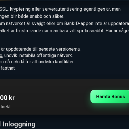
SSL, kryptering eller serverautentisering egentligen är, men
ingen blir både snabb och säker.
om nätverket är svajigt eller om BankID-appen inte är uppdatera
lket är frustrerande när man bara vill spela snabbt. Här är någr
 är uppdaterade till senaste versionerna.
, undvik instabila offentliga nätverk.
 då och då för att undvika konflikter.
fastnat.
Hämta Bonus
00 kr
irekt.
 Inloggning