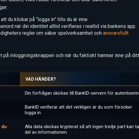
ger:
 du klickar på “logga in” tills du är inne.
enord när din identitet alltid verifieras i realtid via bankens app.
myndigheters regler om säker spelverksamhet och
ansvarsfullt
t på inloggningsknappen och när du faktiskt hamnar inne på dit
VAD HÄNDER?
Din förfrågan skickas till BankID-servern för autentiserin
BankID verifierar att det verkligen är du som försöker
logga in.
h du
Alla data skickas krypterat så att ingen tredje part kan ta
del av informationen.