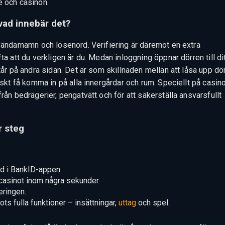
e och casinon.
 vad innebär det?
nvändarnamn och lösenord. Verifiering är däremot en extra
ta att du verkligen är du. Medan inloggning öppnar dörren till di
tår på andra sidan. Det är som skillnaden mellan att låsa upp dö
tiskt få komma in på alla innergårdar och rum. Speciellt på casin
från bedrägerier, pengatvätt och för att säkerställa ansvarsfullt
r steg
d i BankID-appen.
l casinot inom några sekunder.
eringen.
ts fulla funktioner – insättningar,
uttag
och spel.