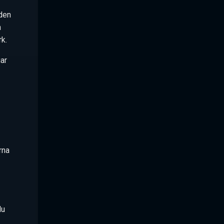
 den
n
rk.
ar
rna
du