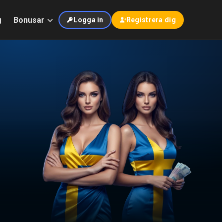
g
Bonusar
Logga in
Registrera dig