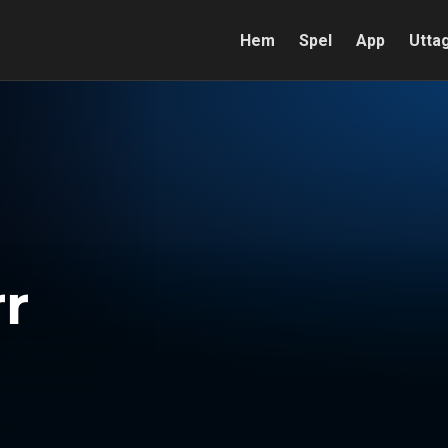
Hem
Spel
App
Utta
rr