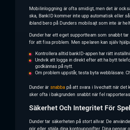
Mobilinloggning är ofta smidigt, men det är ocks
ska, BankID kommer inte upp automatisk eller så
ibland bero på Dunders mobilsajt som inte är helt
Dunder har ett eget supportteam som snabbt tar
för att fixa problem. Men spelaren kan själv hjäl
Kontrollera alltid bankID-appen har rätt inställni
Undvik att logga in direkt efter att ha bytt tel
godkännas på nytt.
Om problem uppstår, testa byta webbläsare. Ch
Dunder är
snabba
på att svara i livechatt när det 
sker ofta i bakgrunden snabbt när fel rapporteras
Säkerhet Och Integritet För Spe
Dunder tar säkerheten på stort allvar. De använder
gör eller stjäla dina kontouppgifter. Dina penga