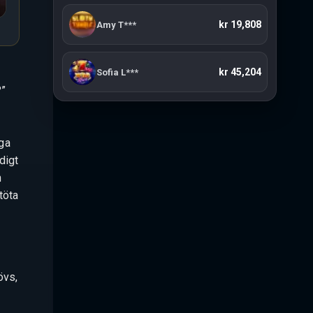
kr 44,298
Sofia B***
kr 19,808
Amy T***
?”
iga
digt
n
töta
vs,