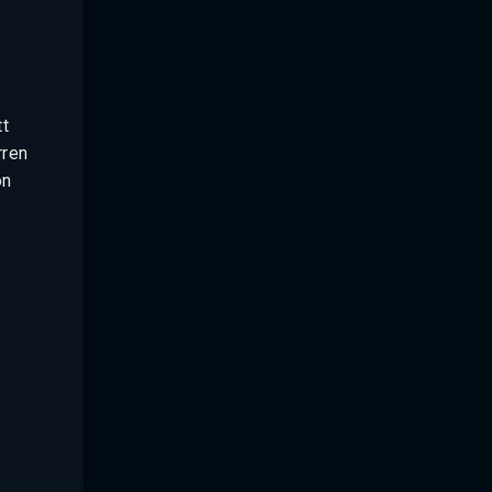
tt
rren
on